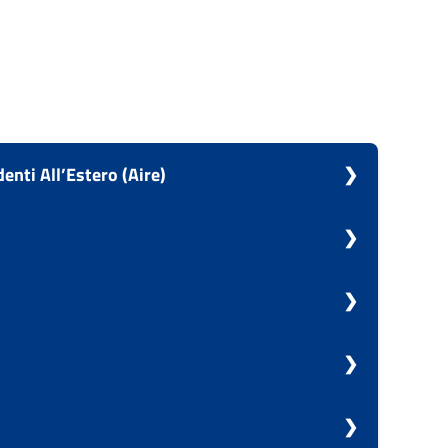
denti All’Estero (Aire)
li Italiani Residenti All’Estero (Aire)
di beni mobili registrati
zioni sostitutive di atto di notorietà
iste elettorali