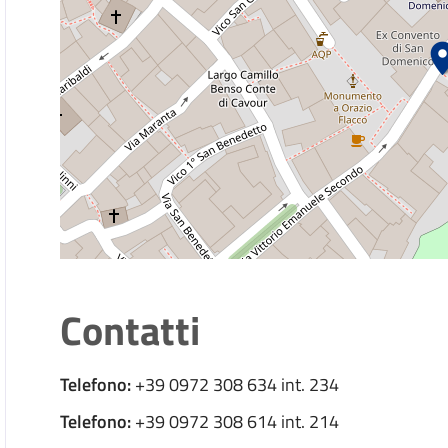
Depositare o ritirare le disposizioni anticipate di
Dichiarare l'avvenuta riconciliazione con il coniu
Dichiarare l’esatta indicazione del nome compos
Lampade Votive
Presentare la dichiarazione di nascita
Scegliere il regime patrimoniale
Trascrivere atti di stato civile formati all'estero
Contatti
Trasportare cadaveri, ceneri o resti mortali all'est
Trasportare salme, cadaveri, ceneri o resti mortali 
Telefono:
+39 0972 308 634 int. 234
Telefono:
+39 0972 308 614 int. 214