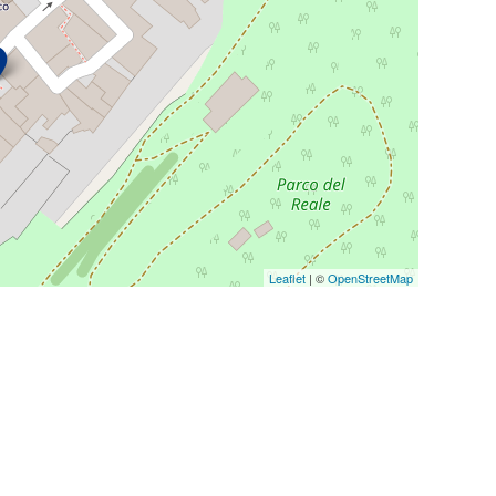
 trattamento (DAT)
ge
to da più elementi
Leaflet
| ©
OpenStreetMap
ero
all'interno del territorio italiano