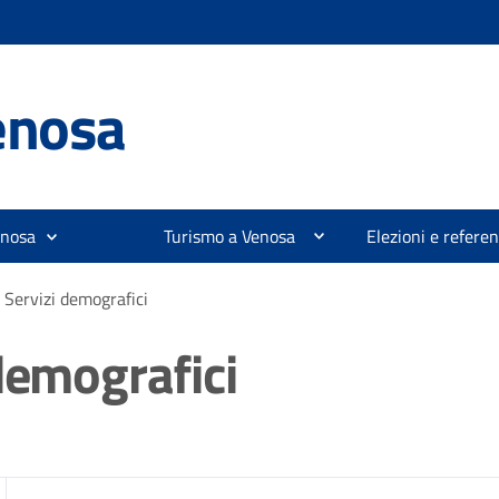
enosa
enosa
Turismo a Venosa
Elezioni e refer
 Servizi demografici
demografici
zia