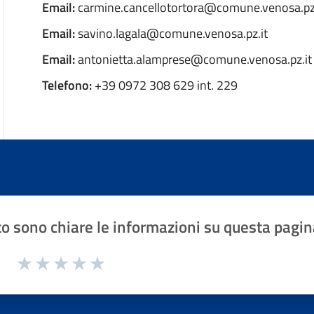
Email:
carmine.cancellotortora@comune.venosa.pz.
Email:
savino.lagala@comune.venosa.pz.it
Email:
antonietta.alamprese@comune.venosa.pz.it
Telefono:
+39 0972 308 629 int. 229
o sono chiare le informazioni su questa pagin
1 a 5 stelle la pagina
Valuta 1 stelle su 5
Valuta 2 stelle su 5
Valuta 3 stelle su 5
Valuta 4 stelle su 5
Valuta 5 stelle su 5