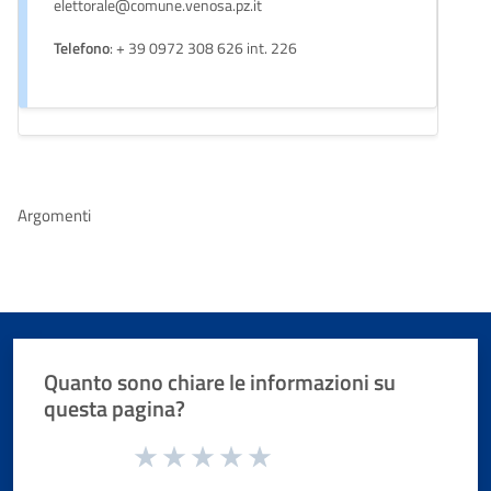
elettorale@comune.venosa.pz.it
Telefono
: + 39 0972 308 626 int. 226
Argomenti
Quanto sono chiare le informazioni su
questa pagina?
Valuta da 1 a 5 stelle la pagina
Valuta 1 stelle su 5
Valuta 2 stelle su 5
Valuta 3 stelle su 5
Valuta 4 stelle su 5
Valuta 5 stelle su 5