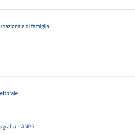
ternazionale di famiglia
lettorale
anagrafici - ANPR