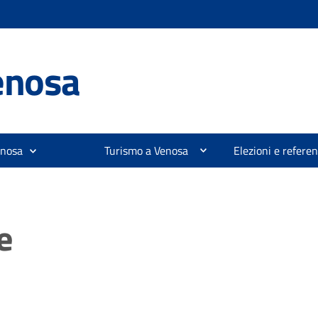
enosa
enosa
Turismo a Venosa
Elezioni e refer
e