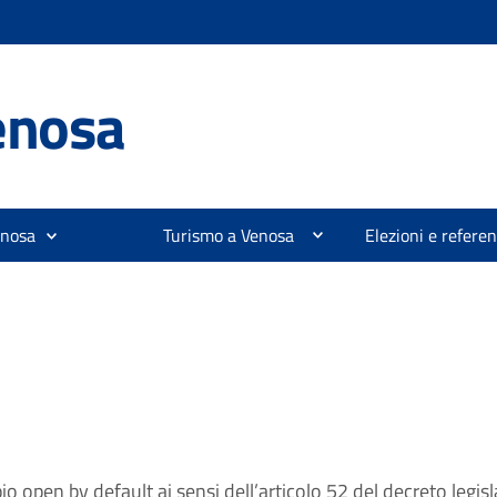
enosa
enosa
Turismo a Venosa
Elezioni e refer
pio open by default ai sensi dell’articolo 52 del decreto legi