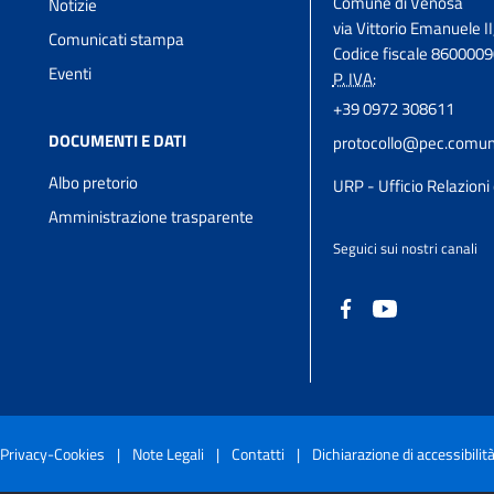
Comune di Venosa
Notizie
via Vittorio Emanuele II
Comunicati stampa
Codice fiscale 860000
Eventi
P. IVA:
+39 0972 308611
DOCUMENTI E DATI
protocollo@pec.comune
Albo pretorio
URP - Ufficio Relazioni 
Amministrazione trasparente
Seguici sui nostri canali
Privacy-Cookies
|
Note Legali
|
Contatti
|
Dichiarazione di accessibilit