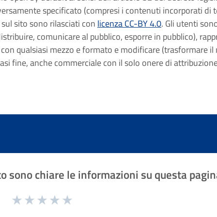
rsamente specificato (compresi i contenuti incorporati di ter
 sul sito sono rilasciati con
licenza CC-BY 4.0
. Gli utenti sono
istribuire, comunicare al pubblico, esporre in pubblico), rap
 con qualsiasi mezzo e formato e modificare (trasformare il m
iasi fine, anche commerciale con il solo onere di attribuzion
o sono chiare le informazioni su questa pagin
1 a 5 stelle la pagina
Valuta 1 stelle su 5
Valuta 2 stelle su 5
Valuta 3 stelle su 5
Valuta 4 stelle su 5
Valuta 5 stelle su 5