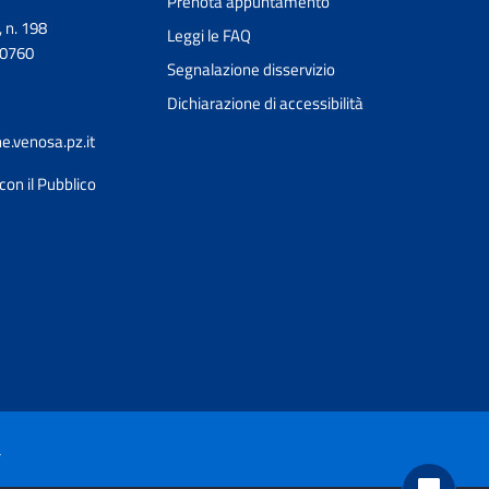
Prenota appuntamento
, n. 198
Leggi le FAQ
90760
Segnalazione disservizio
Dichiarazione di accessibilità
.venosa.pz.it
con il Pubblico
Ciao 👋
Come posso esserti utile?
smart_toy
à