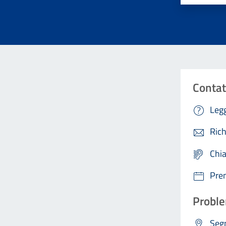
Contat
Legg
Rich
Chi
Pre
Proble
Segn