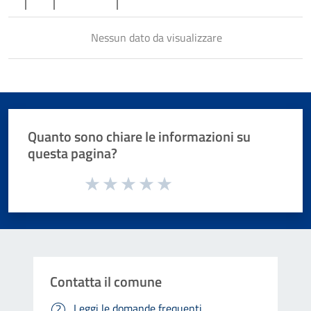
Nessun dato da visualizzare
Quanto sono chiare le informazioni su
questa pagina?
Valuta da 1 a 5 stelle la pagina
Valuta 1 stelle su 5
Valuta 2 stelle su 5
Valuta 3 stelle su 5
Valuta 4 stelle su 5
Valuta 5 stelle su 5
Contatta il comune
Leggi le domande frequenti