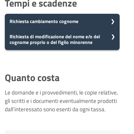
Tempi e scadenze
Richiesta cambiamento cognome
5
Richiesta di modificazione del nome e/o del
Presa in carico
cognome proprio o del figlio minorenne
Dopo aver presentato la tua
giorni
richiesta, il comune avvia il
procedimento e prenderà in carico
5
Presa in carico
la tua domanda in 5 giorni.
Dopo aver presentato la tua
giorni
richiesta, il comune avvia il
Quanto costa
procedimento e prenderà in carico
la tua domanda in 5 giorni.
10
Eventuale richiesta di
Le domande e i provvedimenti, le copie relative,
integrazioni
giorni
gli scritti e i documenti eventualmente prodotti
Durante l'istruttoria, potrebbero
10
essere necessarie integrazioni. Il
Eventuale richiesta di
dall’interessato sono esenti da ogni tassa.
comune ti invierà una richiesta di
integrazioni
giorni
integrazioni entro 10 giorni
Durante l'istruttoria, potrebbero
dall'avvio del procedimento.
essere necessarie integrazioni. Il
comune ti invierà una richiesta di