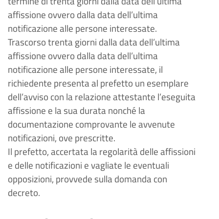
termine di trenta giorni dalla data dell
’
ultima
affissione ovvero dalla data dell
’
ultima
notificazione alle persone interessate.
Trascorso trenta giorni dalla data dell
’
ultima
affissione ovvero dalla data dell
’
ultima
notificazione alle persone interessate, il
richiedente presenta al prefetto un esemplare
dell
’
avviso con la relazione attestante l
’
eseguita
affissione e la sua durata nonch
é
la
documentazione comprovante le avvenute
notificazioni, ove prescritte.
Il prefetto, accertata la regolarità delle affissioni
e delle notificazioni e vagliate le eventuali
opposizioni, provvede sulla domanda con
decreto.