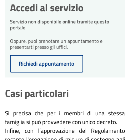
Accedi al servizio
integrazioni entro 10 giorni
dall'avvio del procedimento.
30
Conclusione del
Servizio non disponibile online tramite questo
procedimento
giorni
portale
Il procedimento amministrativo
30
sarà concluso entro un massimo
Conclusione del
Oppure, puoi prenotare un appuntamento e
di 30 giorni dalla presentazione
procedimento
presentarti presso gli uffici.
giorni
dell'istanza.
Il procedimento amministrativo
sarà concluso entro un massimo
Richiedi appuntamento
di 30 giorni dalla presentazione
dell'istanza.
Casi particolari
Si precisa che per i membri di una stessa
famiglia si può provvedere con unico decreto.
Infine, con l’approvazione del Regolamento
recante l'erogazione di misure di sostegno agli