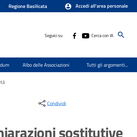
Accedi all'area personale
Regione Basilicata
Seguici su
Cerca con IA
endum
Albo delle Associazioni
Tutti gli argomenti...
età
Condividi
hiarazioni sostitutive