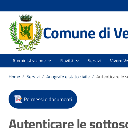
Comune di V
Amministrazione
Novità
Servizi
Vivere V
Home
/
Servizi
/
Anagrafe e stato civile
/
Autenticare le so
Permessi e documenti
Autenticare le sottosc