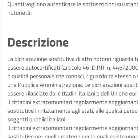
Quanti vogliono autenticare le sottoscrizioni su istanz
notorietà.
Descrizione
La dichiarazione sostitutiva di atto notorio riguarda t
essere autocertificati (articolo 46, D.P.R. n. 445/2000)
o qualità personale che conosci, riguardo te stesso o 
una Pubblica Amministrazione. Le dichiarazioni sostitu
essere rilasciate dai cittadini italiani e dell'Unione eu
I cittadini extracomunitari regolarmente soggiornanti 
sostitutive limitatamente agli stati, alle qualità persona
soggetti pubblici italiani .
I cittadini extracomunitari regolarmente soggiornanti 
sostitutive per quelle materie per le quali esiste una c