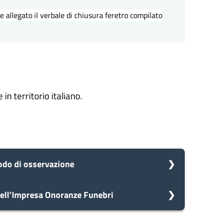
 allegato il verbale di chiusura feretro compilato
in territorio italiano.
odo di osservazione
dell’Impresa Onoranze Funebri
omune avvia il procedimento e prenderà in carico la