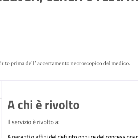
eceduto prima dell ’ accertamento necroscopico del medico.
A chi è rivolto
Il servizio è rivolto a:
A parenti o affini del defunto oppure del concessiona