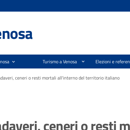
enosa
enosa
Turismo a Venosa
Elezioni e refer
averi, ceneri o resti mortali all'interno del territorio italiano
averi, ceneri o resti mo