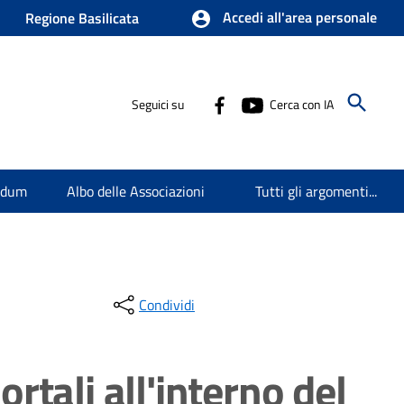
Accedi all'area personale
Regione Basilicata
Seguici su
Cerca con IA
endum
Albo delle Associazioni
Tutti gli argomenti...
Condividi
rtali all'interno del