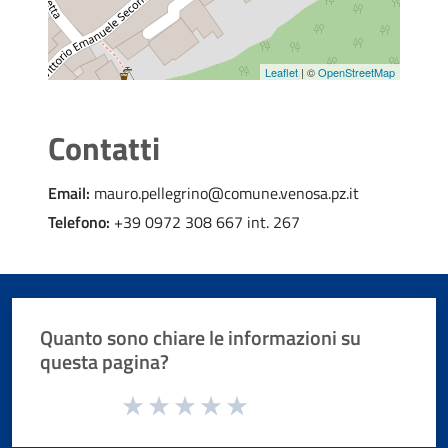
Leaflet
| ©
OpenStreetMap
Contatti
Email:
mauro.pellegrino@comune.venosa.pz.it
Telefono:
+39 0972 308 667 int. 267
Quanto sono chiare le informazioni su
questa pagina?
Valuta da 1 a 5 stelle la pagina
Valuta 1 stelle su 5
Valuta 2 stelle su 5
Valuta 3 stelle su 5
Valuta 4 stelle su 5
Valuta 5 stelle su 5