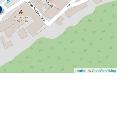
Leaflet
| ©
OpenStreetMap