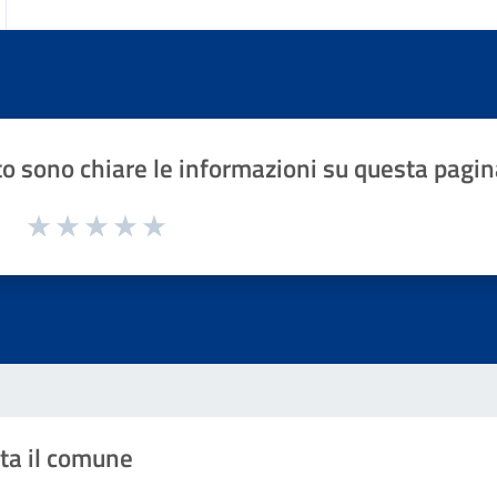
o sono chiare le informazioni su questa pagin
1 a 5 stelle la pagina
Valuta 1 stelle su 5
Valuta 2 stelle su 5
Valuta 3 stelle su 5
Valuta 4 stelle su 5
Valuta 5 stelle su 5
ta il comune