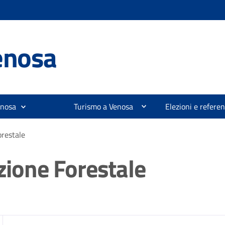
enosa
enosa
Turismo a Venosa
Elezioni e refer
orestale
azione Forestale
zia