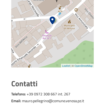
Leaflet
| ©
OpenStreetMap
Contatti
Telefono:
+39 0972 308 667 int. 267
Email:
mauro.pellegrino@comune.venosa.pz.it