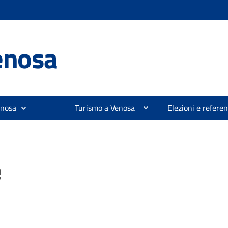
enosa
enosa
Turismo a Venosa
Elezioni e refer
e
zia