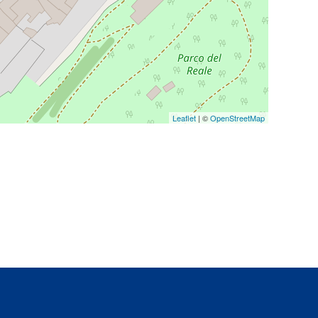
Leaflet
| ©
OpenStreetMap