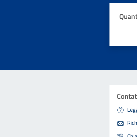
Quant
Valuta da 
Contat
Legg
Rich
Chi