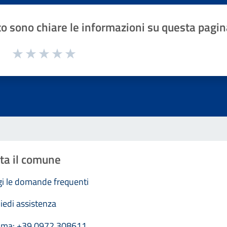
o sono chiare le informazioni su questa pagin
1 a 5 stelle la pagina
Valuta 1 stelle su 5
Valuta 2 stelle su 5
Valuta 3 stelle su 5
Valuta 4 stelle su 5
Valuta 5 stelle su 5
ta il comune
i le domande frequenti
iedi assistenza
ama: +39 0972 308611