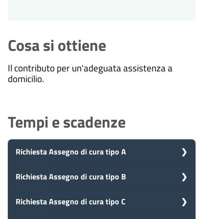
Cosa si ottiene
Il contributo per un'adeguata assistenza a
domicilio.
Tempi e scadenze
Richiesta Assegno di cura tipo A
5
Richiesta Assegno di cura tipo B
Presa in carico
Dopo aver presentato la tua
giorni
richiesta, il comune avvia il
5
Richiesta Assegno di cura tipo C
Presa in carico
procedimento e prenderà in carico
Dopo aver presentato la tua
la tua domanda in 5 giorni.
giorni