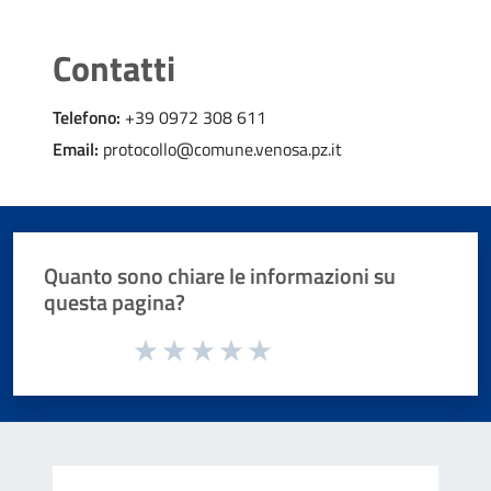
Contatti
Telefono:
+39 0972 308 611
Email:
protocollo@comune.venosa.pz.it
Quanto sono chiare le informazioni su
questa pagina?
Valuta da 1 a 5 stelle la pagina
Valuta 1 stelle su 5
Valuta 2 stelle su 5
Valuta 3 stelle su 5
Valuta 4 stelle su 5
Valuta 5 stelle su 5