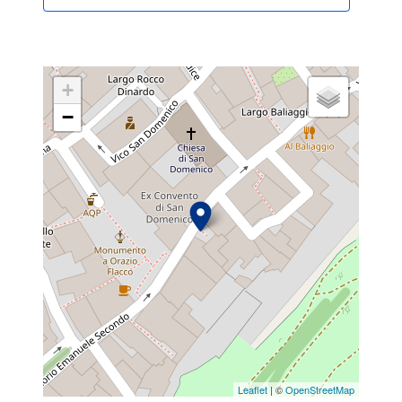
+
−
Leaflet
| ©
OpenStreetMap