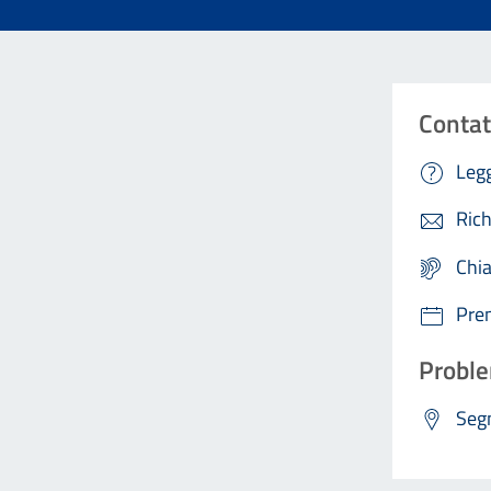
Contat
Legg
Rich
Chi
Pre
Proble
Segn