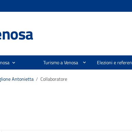
enosa
enosa
Turismo a Venosa
Elezioni e refer
glione Antonietta
/
Collaboratore