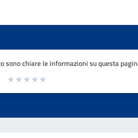
o sono chiare le informazioni su questa pagin
1 a 5 stelle la pagina
Valuta 1 stelle su 5
Valuta 2 stelle su 5
Valuta 3 stelle su 5
Valuta 4 stelle su 5
Valuta 5 stelle su 5