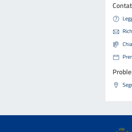
Contat
Legg
Rich
Chi
Pre
Proble
Segn