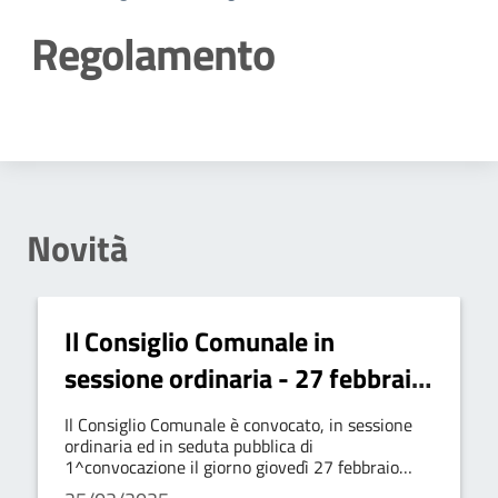
Regolamento
Dettagli della notizia
Novità
Il Consiglio Comunale in
sessione ordinaria - 27 febbraio
2025 alle ore 16:00.
Il Consiglio Comunale è convocato, in sessione
ordinaria ed in seduta pubblica di
1^convocazione il giorno giovedì 27 febbraio
2025 alle ore 16:00.