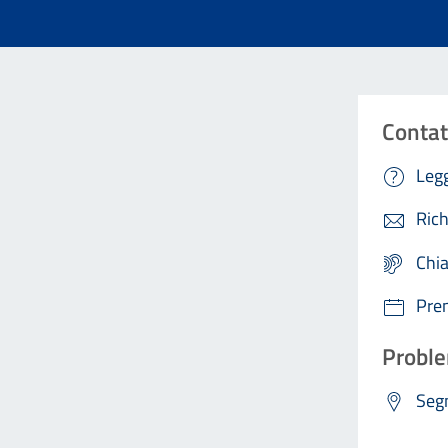
Contat
Legg
Rich
Chi
Pre
Proble
Segn