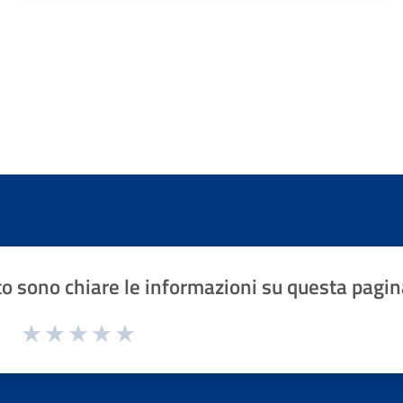
o sono chiare le informazioni su questa pagin
1 a 5 stelle la pagina
Valuta 1 stelle su 5
Valuta 2 stelle su 5
Valuta 3 stelle su 5
Valuta 4 stelle su 5
Valuta 5 stelle su 5