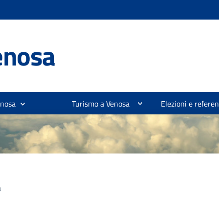
enosa
enosa
Turismo a Venosa
Elezioni e refer
a