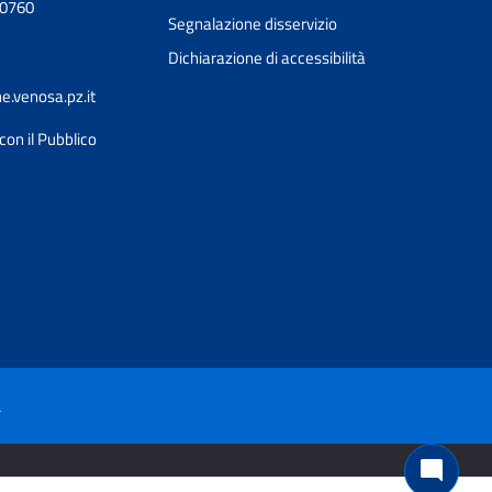
90760
Segnalazione disservizio
Dichiarazione di accessibilità
.venosa.pz.it
con il Pubblico
Ciao 👋
Come posso esserti utile?
smart_toy
à
mode_comment