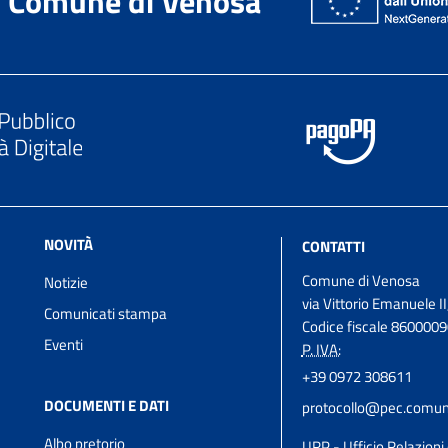
Comune di Venosa
NOVITÀ
CONTATTI
Comune di Venosa
Notizie
via Vittorio Emanuele II
Comunicati stampa
Codice fiscale 860000
Eventi
P. IVA:
+39 0972 308611
DOCUMENTI E DATI
protocollo@pec.comune
Albo pretorio
URP - Ufficio Relazioni 