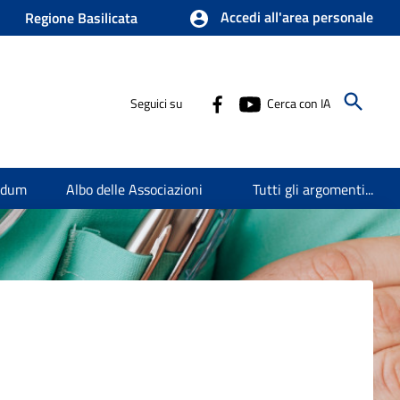
Accedi all'area personale
Regione Basilicata
Seguici su
Cerca con IA
endum
Albo delle Associazioni
Tutti gli argomenti...