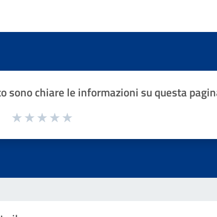
o sono chiare le informazioni su questa pagin
1 a 5 stelle la pagina
Valuta 1 stelle su 5
Valuta 2 stelle su 5
Valuta 3 stelle su 5
Valuta 4 stelle su 5
Valuta 5 stelle su 5