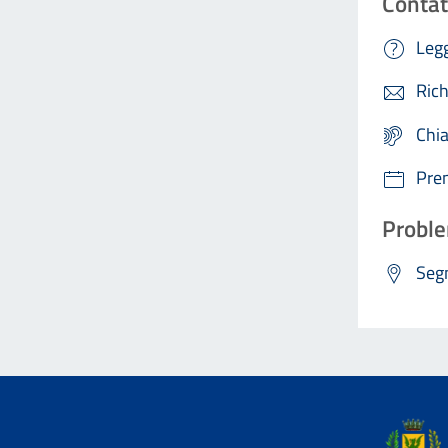
Contat
Legg
Rich
Chi
Pre
Proble
Segn