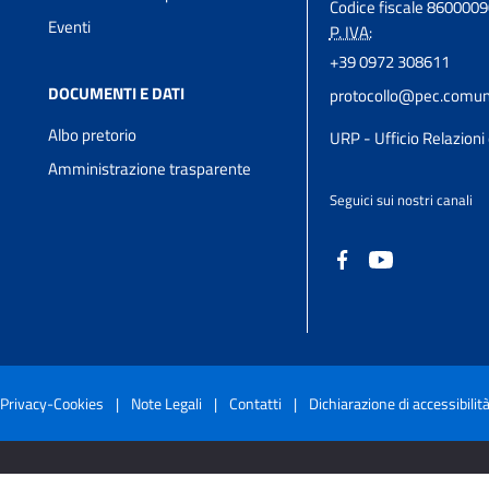
Codice fiscale 860000
Eventi
P. IVA:
+39 0972 308611
DOCUMENTI E DATI
protocollo@pec.comune
Albo pretorio
URP - Ufficio Relazioni 
Amministrazione trasparente
Seguici sui nostri canali
Privacy-Cookies
|
Note Legali
|
Contatti
|
Dichiarazione di accessibilit