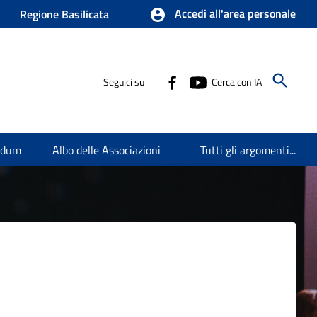
Accedi all'area personale
Regione Basilicata
Seguici su
Cerca con IA
endum
Albo delle Associazioni
Tutti gli argomenti...