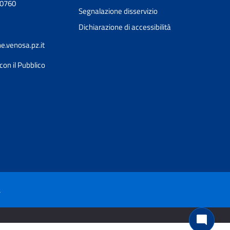
90760
Segnalazione disservizio
Dichiarazione di accessibilità
.venosa.pz.it
con il Pubblico
Ciao 👋
Come posso esserti utile?
smart_toy
à
mode_comment