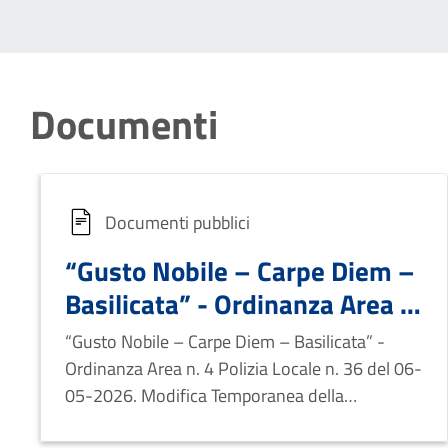
Documenti
Documenti pubblici
“Gusto Nobile – Carpe Diem –
Basilicata” - Ordinanza Area n.
4 Polizia Locale n. 36 del 06-
“Gusto Nobile – Carpe Diem – Basilicata” -
05-2026. Modifica
Ordinanza Area n. 4 Polizia Locale n. 36 del 06-
Temporanea della Circolazione
05-2026. Modifica Temporanea della
Circolazione Stradale.
Stradale.