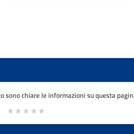
o sono chiare le informazioni su questa pagin
1 a 5 stelle la pagina
Valuta 1 stelle su 5
Valuta 2 stelle su 5
Valuta 3 stelle su 5
Valuta 4 stelle su 5
Valuta 5 stelle su 5