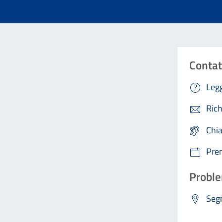
Contat
Legg
Rich
Chi
Pre
Proble
Segn