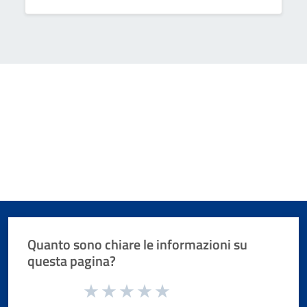
Quanto sono chiare le informazioni su
questa pagina?
Valuta da 1 a 5 stelle la pagina
Valuta 1 stelle su 5
Valuta 2 stelle su 5
Valuta 3 stelle su 5
Valuta 4 stelle su 5
Valuta 5 stelle su 5