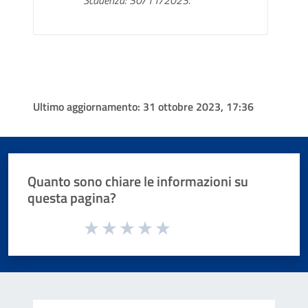
Scadenza: 30/11/2023.
Ultimo aggiornamento:
31 ottobre 2023, 17:36
Quanto sono chiare le informazioni su
questa pagina?
Valuta da 1 a 5 stelle la pagina
Valuta 1 stelle su 5
Valuta 2 stelle su 5
Valuta 3 stelle su 5
Valuta 4 stelle su 5
Valuta 5 stelle su 5