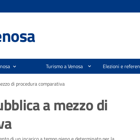
enosa
enosa
Turismo a Venosa
Elezioni e refer
mezzo di procedura comparativa
ubblica a mezzo di
va
ento di un incarico a tempo pieno e determinato per la