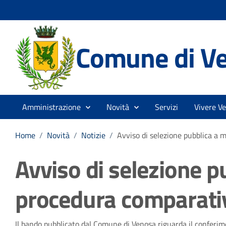
Comune di V
Amministrazione
Novità
Servizi
Vivere V
Home
/
Novità
/
Notizie
/
Avviso di selezione pubblica a 
Avviso di selezione p
procedura comparati
Il bando pubblicato dal Comune di Venosa riguarda il conferim