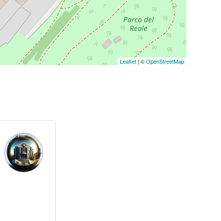
Leaflet
| ©
OpenStreetMap