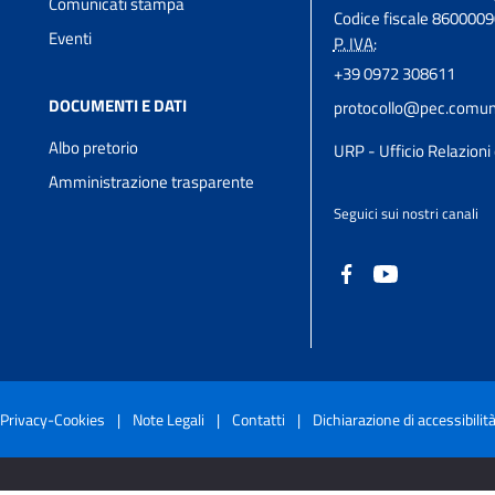
Comunicati stampa
Codice fiscale 860000
Eventi
P. IVA:
+39 0972 308611
DOCUMENTI E DATI
protocollo@pec.comune
Albo pretorio
URP - Ufficio Relazioni 
Amministrazione trasparente
Seguici sui nostri canali
Privacy-Cookies
|
Note Legali
|
Contatti
|
Dichiarazione di accessibilit