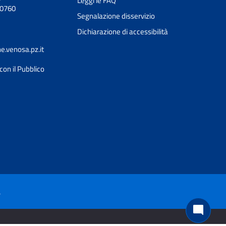
Leggi le FAQ
90760
Segnalazione disservizio
Dichiarazione di accessibilità
.venosa.pz.it
con il Pubblico
Ciao 👋
Come posso esserti utile?
smart_toy
à
mode_comment