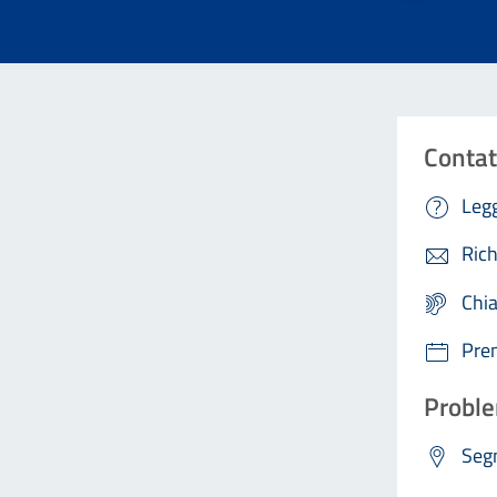
Contat
Legg
Rich
Chi
Pre
Proble
Segn