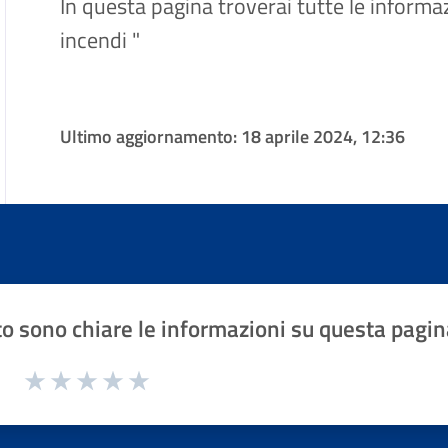
In questa pagina troverai tutte le informaz
incendi "
Ultimo aggiornamento:
18 aprile 2024, 12:36
o sono chiare le informazioni su questa pagin
1 a 5 stelle la pagina
Valuta 1 stelle su 5
Valuta 2 stelle su 5
Valuta 3 stelle su 5
Valuta 4 stelle su 5
Valuta 5 stelle su 5