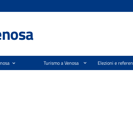
enosa
enosa
Turismo a Venosa
Elezioni e refer