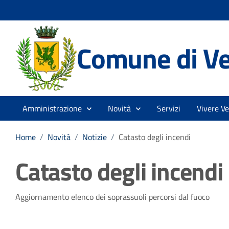
Comune di V
Amministrazione
Novità
Servizi
Vivere V
Home
/
Novità
/
Notizie
/
Catasto degli incendi
Catasto degli incendi
Dettagli della notizia
Aggiornamento elenco dei soprassuoli percorsi dal fuoco